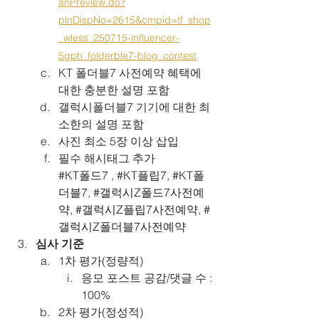
anPreview.do?
plnDispNo=2615&cmpid=tf_shop
_wless_250715-influencer-
5gph_folderble7-blog_contest
KT 폴더블7 사전예약 혜택에 
대한 충분한 설명 포함
갤럭시폴더블7 기기에 대한 최
소한의 설명 포함
사진 최소 5장 이상 삽입
필수 해시태그 추가
#KT폴드7
 , 
#KT플립7
, 
#KT폴
더블7
, 
#갤럭시Z폴드7사전예
약
, 
#갤럭시Z플립7사전예약
, 
#
갤럭시Z폴더블7사전예약
심사 기준
1차 평가(정량적)
응모 포스트 공감/댓글 수 : 
100%
2차 평가(정성적)