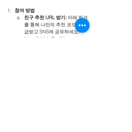
참여 방법
친구 추천 URL 받기:
 아래 링크
를 통해 나만의 추천 코드를 발
급받고 SNS에 공유하세요!
https://abit.ly/7sp61m
블로거의 경우, URL을 공유하
는 포스트에 본인 개인별 URL 
+ 친구추천코드를 등록하면 최
대 6만원 수수료를 받으실 수 
있습니다. (모든 수수료는 네이
버페이로 지급됩니다)
꼭 확인해주세요! (이벤트 유의사항)
본 이벤트는 
KT 휴대폰 또는 유
심 서비스를 이용 중인 고객님
께만 제공되는 혜택
입니다.
초대받은 친구가 주문서 작성 
시 
'추천인 코드' 입력란에 해당 